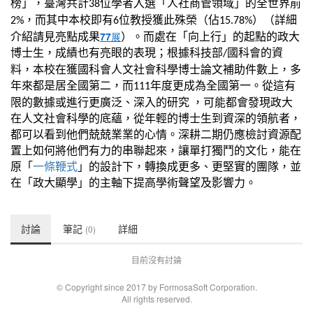
榜」，臺灣共計
位學者入選「人社商管領域」的全世界前
38
，而其中本校即有
位教授獲此殊榮（佔
）
（詳細
2%
6
15.78%
77
介紹請見亮點成果
）
。而處在「向上行」的起點的政大
展
博士生，成績也有亮眼的表現；根據科技部
國科會的資
/
料，本校在獲國科會人文社會科學博士論文補助件數上，多
年來都是居全國第二，而
年度更成為全國第一。從這有
111
限的數據或進行更廣泛、深入的研究
，可能都會發現政大
在人文社會科學的底蘊，從年輕的博士生到資深的領航者，
都可以看到他們兢兢業業的心情。深耕二期仍應檢討資源配
置上如何將他們有力的串聯起來，讓單打獨鬥的文化，能在
原「
一條鞭式
」的設計下，轉換成更多、更堅實的團隊，並
在「政大顯學」的主軸下提高學術聲望及影響力。
討論
筆記
詳細
(0)
目前沒有討論
© Copyright since 2017 by FormosaSoft Corporation.
All rights reserved.