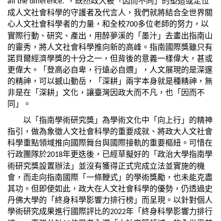
，既然政大被「因而不同」的塑造或定位
all the difference.”
成人文社會科學的守護者及代言人，我們就將結合全世界關
心人文社會科學者的力量，和全校
多位老師的努力，以
700
實際行動、研究、產出，用醉夢溪的「墨汁」去畫出指南山
的靈秀，將人文社會科學推向新的高峰。指南國際獎雖只有
諾貝爾經濟學獎的十分之一，但背後的意義一樣偉大，甚或
更偉大。「登高必自卑，行遠必自邇」，人文展現的是深邃
的精神，可以撼山動岳，「深耕」兩字本身就是種精神，無
非是在「深耕」文化，讓臺灣因政大而不凡，也「因而不
同」。
以「指南學術研究獎」為學術文化中「向上行」的精神
指引，做為象徵人文社會科學的重要成就、將政大人文社會
科學重點領域推向國際舞台與國際接軌的重要樞紐。可惜在
行政團隊於
年更迭後，已經草擬好的「政治大學指南學
2018
術研究獎設置辦法」並沒有獲得正式完成立法並實施的機
會，而走向指南國際「一條鞭式」的學術獎勵，也未能克盡
其功。但即使如此，政大在人文社會科學的優勢，仍透過史
丹佛大學的「終身科學影響力排行榜」而呈現。以針對個人
學術研究成果進行國際評比的
年「終身科學影響力排行
2022