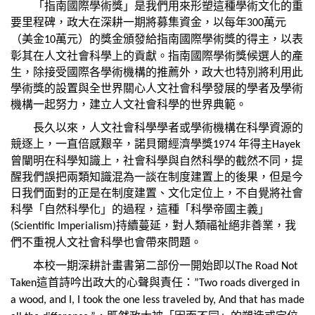
「指南國際學術獎」是我們用來形塑這種學術文化的重
要里程碑，政大在深耕一期將募集資金，以每年
萬元
300
（美金
萬元）的獎金頒發給指南國際學術獎的得主，以表
10
彰其在人文社會科學上的貢獻。指南國際學術獎候選人的產
生，除接受國際各學術機構的推薦外，政大也特別將利用此
學術獎的設置與全世界關心人文社會科學發展的學者及學術
機構一起努力，建立人文社會科學的世界典範。
長久以來，人文社會科學學者或學術機構在科學資源的
競逐上，一直倍感艱辛，諾貝爾經濟學獎
年得主
1974
Hayek
曾闡明在科學知識上，社會科學與自然科學的截然不同，提
醒我們誤把兩類知識混為一談在制度建置上的後果，但是今
日我們面對的正是在制度建置、文化定位上，不自覺將社會
科學「自然科學化」的過程，這種「科學帝國主義」
持續蔓延，對人類福祉絕非善業，我
(Scientific Imperialism)
們不重視人文社會科學也會帶來問題。
本校一期深耕計畫書第二部份一開始即以
The Road Not
這首詩吟出政大的心聲與責任：
Taken
”Two roads diverged in
a wood, and I, I took the one less traveled by, And that has made