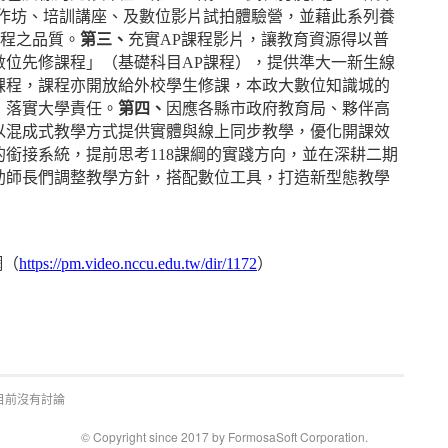
工作坊、培訓講座、及數位影片試拍體驗營，並藉此系列養
課程之品質。
第三、
充實AP課程影片，讓教育資源得以普
數位先修課程」（基礎科目AP課程），提供準大一新生線
課程，課程亦開放給外校學生修課，本政大數位知識城的
，落實大學責任。
第四、
因應各縣市政府教育局、夥伴高
以混成式教學方式提供實體與線上同步教學，優化開課效
銜接系統，提前思考118課綱的實踐方向，並在深耕二期
助師長們調整教學方針，搭配數位工具，打造新型態教學
網（
https://pm.video.nccu.edu.tw/dir/1172
）
目前沒有討論
© Copyright since 2017 by FormosaSoft Corporation.