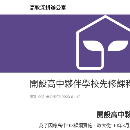
高教深耕辦公室
開設高中夥伴學校先修課
瀏覽: 998,
最近修訂: 2023-01-12
開設高中
為了因應高中108課綱實施，政大從110年