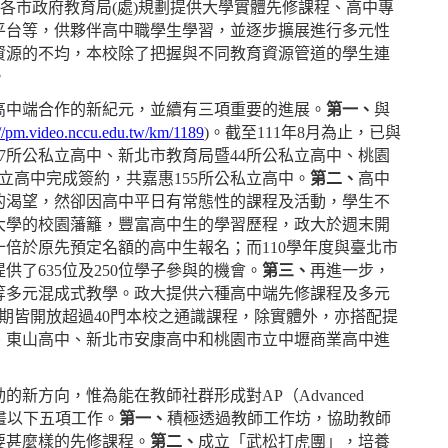
的各市政府教育局(處)規劃提供大學實體先修課程、高中專
平台等，供夥伴高中職學生學習，並逐步擴展進行多元性
資源的不均，本校除了把握與不同教育資源管道的學生連
。
高中端合作的新紀元，並續有三項重要的進展。
第一、
與
://pm.video.nccu.edu.tw/km/1189
)。截至111年8月為止，已與
7所公私立高中、新北市教育局暨44所公私立高中、桃園
立高中完成簽約，共嘉惠155所公私立高中。
第二、
高中
的渴望，然卻因高中平日有常態性的課程及活動，學生不
大學的校園藩籬，豐富高中生的學習歷程，政大於週末開
倍於原先預定名額的高中生報名；而110學年度與臺北市
了635位及250位學子參與的機會。
第三、
再進一步，
等多元混成式教學。政大提供六種高中端先修課程及多元
學期皆開放超過40門本校之通識課程，除實體外，亦搭配提
、東山高中、新北市安康高中和桃園市立中壢商業高中進
新方向，惟為能在教師社群形成對AP（Advanced
規畫以下五項工作。
第一、
積極透過教師工作坊，協助教師
要甚麼樣的先修課程。
第二、
成立「武松打虎團」，培養