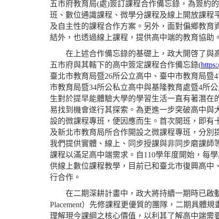
五市府教育局(處)簽訂課程合作備忘錄，為簽約
班、數位通識課程、微學分課程及線上開放課程
及自主性的課程合作方案。另外，面對偏鄉教育
結外，也透過線上課程，提供高中端的教育協助
在上述合作備忘錄的基礎上，政大開啓了與
五市府與其轄下的高中簽定課程合作備忘錄(
https
臺北市教育局暨26所公立高中、臺中市教育局暨4
市教育局暨34所公私立高中與基隆教育處暨4所公
生對於提早能體驗大學的學習生活一直有著潛在
易找到機會遂行其探索。為更進一步突破高中與
設的微課程專班，便因應而生。首次開班，即有十
及新北市教育局所合作開設之微課程專班，分別提供
我們提供實體、線上、同步授課與非同步磨課師
課程以滿足高中端需求。自110學年度開始，每
供線上數位課程教學，目前已和臺北市復興高中
行合作。
在二期深耕計畫中，政大將持續一期時已啟動的
Placement）先修課程更優質的團隊，二期具體
理解現今課綱之核心價值，以利其了解高中端需