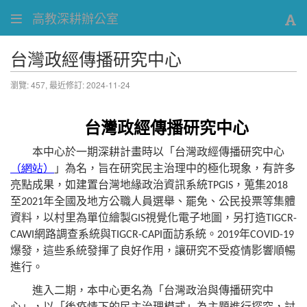
高教深耕辦公室
台灣政經傳播研究中心
瀏覽: 457,
最近修訂: 2024-11-24
台灣政經傳播研究中心
本中心於一期深耕計畫時以「台灣政經傳播研究中心
（
網站
）
」為名，旨在研究民主治理中的極化現象，有許多
亮點成果，如建置台灣地緣政治資訊系統
，蒐集
TPGIS
2018
至
年全國及地方公職人員選舉、罷免、公民投票等集體
2021
資料，以村里為單位繪製
視覺化電子地圖，另打造
GIS
TIGCR-
網路調查系統與
面訪系統。
年
CAWI
TIGCR-CAPI
2019
COVID-19
爆發，這些系統發揮了良好作用，讓研究不受疫情影響順暢
進行。
進入二期，本中心更名為「台灣政治與傳播研究中
心」，以「後疫情下的民主治理模式」為主題進行探究，討